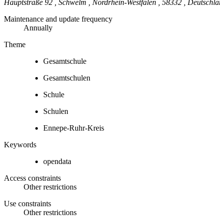
Hauptstraße 92
,
Schwelm
,
Nordrhein-Westfalen
,
58332
,
Deutschla
Maintenance and update frequency
Annually
Theme
Gesamtschule
Gesamtschulen
Schule
Schulen
Ennepe-Ruhr-Kreis
Keywords
opendata
Access constraints
Other restrictions
Use constraints
Other restrictions