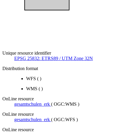
Unique resource identifier
EPSG 25832: ETRS89 / UTM Zone 32N
Distribution format
WFS
(
)
WMS
(
)
OnLine resource
gesamtschulen_erk
(
OGC:WMS
)
OnLine resource
gesamtschulen_erk
(
OGC:WFS
)
OnLine resource