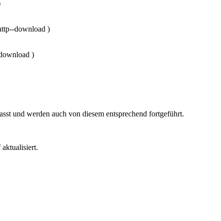
)
p--download
)
download
)
sst und werden auch von diesem entsprechend fortgeführt.
aktualisiert.