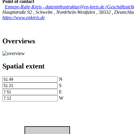
Point of contact
Ennepe-Ruhr-Kreis
-
dateninfrastruktur@en-kreis.de (Geschäftsstel
Hauptstraße 92
,
Schwelm
,
Nordrhein-Westfalen
,
58332
,
Deutschla
https://www.enkreis.de
Overviews
Spatial extent
N
S
E
W