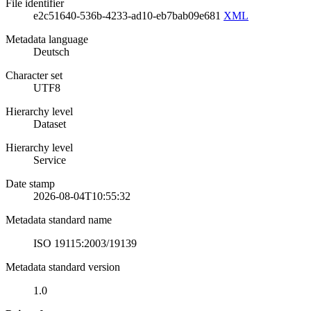
File identifier
e2c51640-536b-4233-ad10-eb7bab09e681
XML
Metadata language
Deutsch
Character set
UTF8
Hierarchy level
Dataset
Hierarchy level
Service
Date stamp
2026-08-04T10:55:32
Metadata standard name
ISO 19115:2003/19139
Metadata standard version
1.0