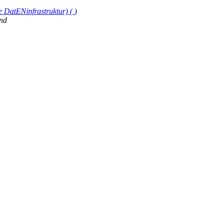
le DatENinfrastruktur)
(
)
nd