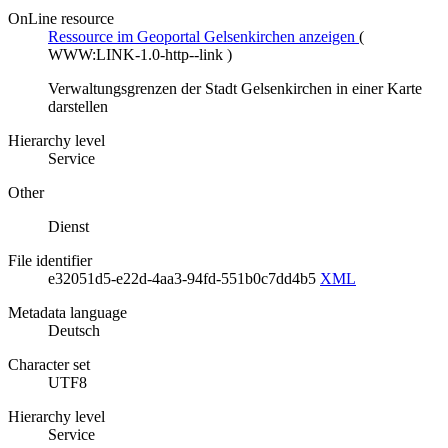
OnLine resource
Ressource im Geoportal Gelsenkirchen anzeigen
(
WWW:LINK-1.0-http--link
)
Verwaltungsgrenzen der Stadt Gelsenkirchen in einer Karte
darstellen
Hierarchy level
Service
Other
Dienst
File identifier
e32051d5-e22d-4aa3-94fd-551b0c7dd4b5
XML
Metadata language
Deutsch
Character set
UTF8
Hierarchy level
Service