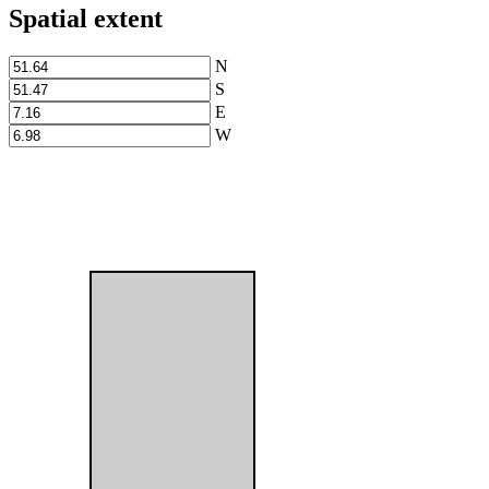
Spatial extent
N
S
E
W