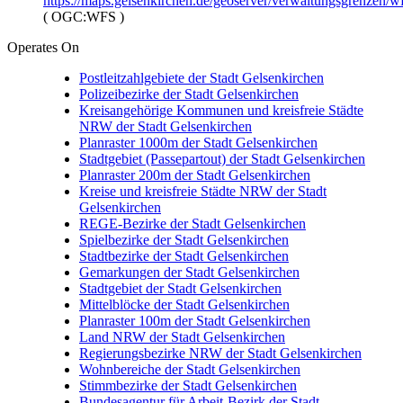
https://maps.gelsenkirchen.de/geoserver/verwaltungsgrenzen/w
(
OGC:WFS
)
Operates On
Postleitzahlgebiete der Stadt Gelsenkirchen
Polizeibezirke der Stadt Gelsenkirchen
Kreisangehörige Kommunen und kreisfreie Städte
NRW der Stadt Gelsenkirchen
Planraster 1000m der Stadt Gelsenkirchen
Stadtgebiet (Passepartout) der Stadt Gelsenkirchen
Planraster 200m der Stadt Gelsenkirchen
Kreise und kreisfreie Städte NRW der Stadt
Gelsenkirchen
REGE-Bezirke der Stadt Gelsenkirchen
Spielbezirke der Stadt Gelsenkirchen
Stadtbezirke der Stadt Gelsenkirchen
Gemarkungen der Stadt Gelsenkirchen
Stadtgebiet der Stadt Gelsenkirchen
Mittelblöcke der Stadt Gelsenkirchen
Planraster 100m der Stadt Gelsenkirchen
Land NRW der Stadt Gelsenkirchen
Regierungsbezirke NRW der Stadt Gelsenkirchen
Wohnbereiche der Stadt Gelsenkirchen
Stimmbezirke der Stadt Gelsenkirchen
Bundesagentur für Arbeit-Bezirk der Stadt