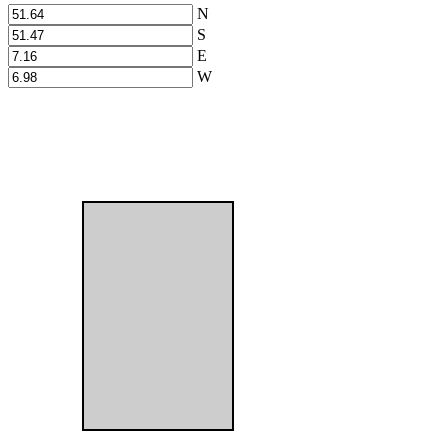
N
S
E
W