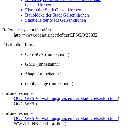
Gelsenkirchen
Fluren der Stadt Gelsenkirchen
Baublöcke der Stadt Gelsenkirchen
Stadtteile der Stadt Gelsenkirchen
Reference system identifier
http://www.opengis.net/def/crs/EPSG/0/25832
Distribution format
GeoJSON
(
unbekannt
)
GML
(
unbekannt
)
Shape
(
unbekannt
)
GeoPackage
(
unbekannt
)
OnLine resource
OGC WFS Verwaltungsgrenzen der Stadt Gelsenkirchen
(
OGC:WFS
)
OnLine resource
OGC WFS Verwaltungsgrenzen der Stadt Gelsenkirchen
(
WWW:LINK-1.0-http--link
)