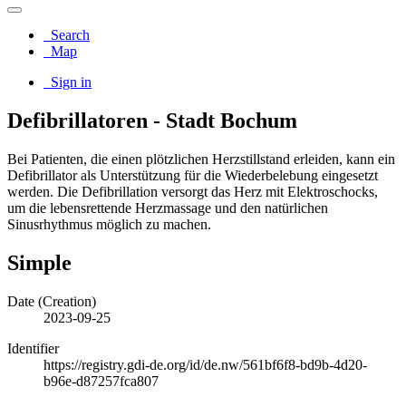
Search
Map
Sign in
Defibrillatoren - Stadt Bochum
Bei Patienten, die einen plötzlichen Herzstillstand erleiden, kann ein
Defibrillator als Unterstützung für die Wiederbelebung eingesetzt
werden. Die Defibrillation versorgt das Herz mit Elektroschocks,
um die lebensrettende Herzmassage und den natürlichen
Sinusrhythmus möglich zu machen.
Simple
Date (Creation)
2023-09-25
Identifier
https://registry.gdi-de.org/id/de.nw/561bf6f8-bd9b-4d20-
b96e-d87257fca807