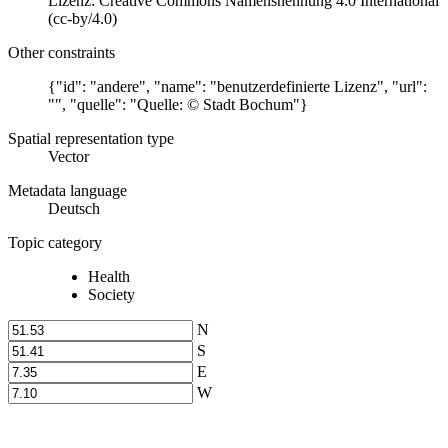
Lizenz: Creative Commons Namensnennung 4.0 International
(cc-by/4.0)
Other constraints
{"id": "andere", "name": "benutzerdefinierte Lizenz", "url":
"", "quelle": "Quelle: © Stadt Bochum"}
Spatial representation type
Vector
Metadata language
Deutsch
Topic category
Health
Society
N
S
E
W