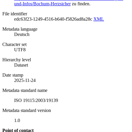
und-Infos/Bochum-Herzsicher
zu finden.
File identifier
edc63f23-1249-4516-b640-f5826ad8a28c
XML
Metadata language
Deutsch
Character set
UTF8
Hierarchy level
Dataset
Date stamp
2025-11-24
Metadata standard name
ISO 19115:2003/19139
Metadata standard version
1.0
Point of contact