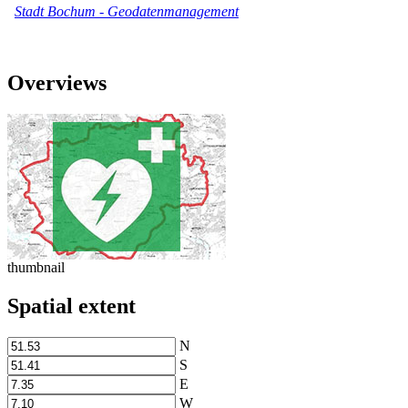
Stadt Bochum
-
Geodatenmanagement
Overviews
thumbnail
Spatial extent
N
S
E
W