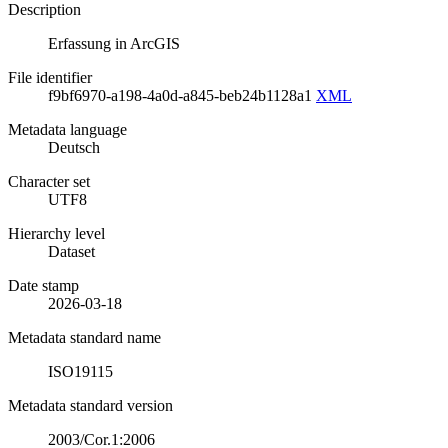
Description
Erfassung in ArcGIS
File identifier
f9bf6970-a198-4a0d-a845-beb24b1128a1
XML
Metadata language
Deutsch
Character set
UTF8
Hierarchy level
Dataset
Date stamp
2026-03-18
Metadata standard name
ISO19115
Metadata standard version
2003/Cor.1:2006