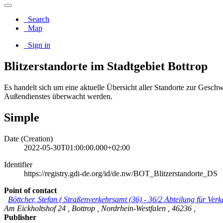
Search
Map
Sign in
Blitzerstandorte im Stadtgebiet Bottrop
Es handelt sich um eine aktuelle Übersicht aller Standorte zur Ges
Außendienstes überwacht werden.
Simple
Date (Creation)
2022-05-30T01:00:00.000+02:00
Identifier
https://registry.gdi-de.org/id/de.nw/BOT_Blitzerstandorte_DS
Point of contact
Böttcher, Stefan
(
Straßenverkehrsamt (36) - 36/2 Abteilung für Ver
Am Eickholtshof 24
,
Bottrop
,
Nordrhein-Westfalen
,
46236
,
Publisher