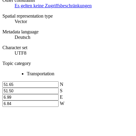
Other constraints
Es gelten keine Zugriffsbeschränkungen
Spatial representation type
Vector
Metadata language
Deutsch
Character set
UTF8
Topic category
Transportation
N
S
E
W