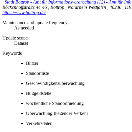
Stadt Bottrop - Amt für Informationsverarbeitung (12)
-
Amt für Info
Böckenhoffstraße 44-46
,
Bottrop
,
Nordrhein-Westfalen
,
46236
,
DE
https://www.bottrop.de/
Maintenance and update frequency
As needed
Update scope
Dataset
Keywords
Blitzer
Standortliste
Geschwindigkeitsüberwachung
Bußgeldstelle
wöchentliche Standortmeldung
Überwachung fließender Verkehr
Verkehrsdaten