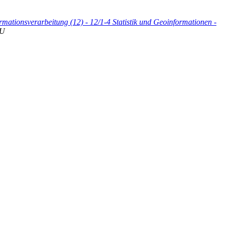
rmationsverarbeitung (12) - 12/1-4 Statistik und Geoinformationen -
U