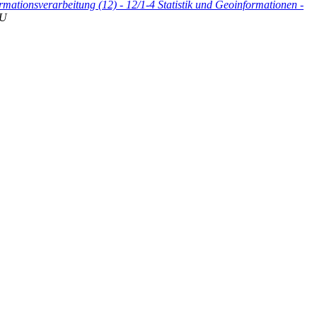
rmationsverarbeitung (12) - 12/1-4 Statistik und Geoinformationen -
U