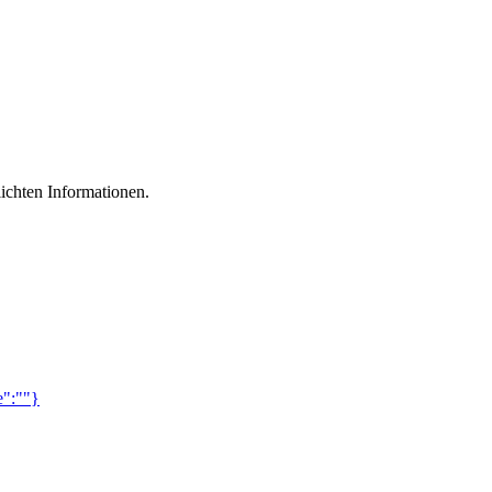
lichten Informationen.
e":""}