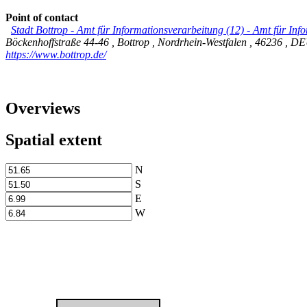
Point of contact
Stadt Bottrop - Amt für Informationsverarbeitung (12)
-
Amt für Info
Böckenhoffstraße 44-46
,
Bottrop
,
Nordrhein-Westfalen
,
46236
,
DE
https://www.bottrop.de/
Overviews
Spatial extent
N
S
E
W