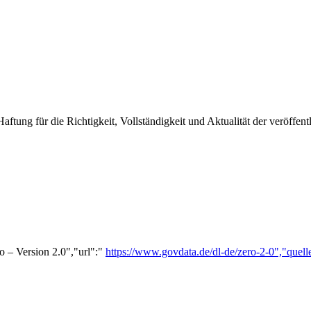
ung für die Richtigkeit, Vollständigkeit und Aktualität der veröffent
o – Version 2.0","url":"
https://www.govdata.de/dl-de/zero-2-0","quell