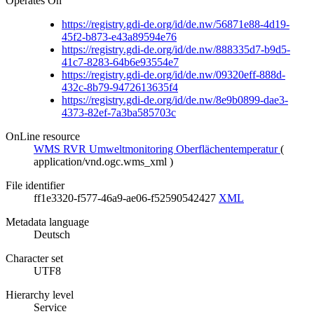
Operates On
https://registry.gdi-de.org/id/de.nw/56871e88-4d19-
45f2-b873-e43a89594e76
https://registry.gdi-de.org/id/de.nw/888335d7-b9d5-
41c7-8283-64b6e93554e7
https://registry.gdi-de.org/id/de.nw/09320eff-888d-
432c-8b79-9472613635f4
https://registry.gdi-de.org/id/de.nw/8e9b0899-dae3-
4373-82ef-7a3ba585703c
OnLine resource
WMS RVR Umweltmonitoring Oberflächentemperatur
(
application/vnd.ogc.wms_xml
)
File identifier
ff1e3320-f577-46a9-ae06-f52590542427
XML
Metadata language
Deutsch
Character set
UTF8
Hierarchy level
Service