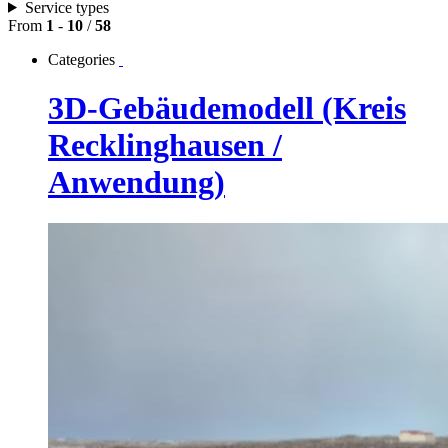
Service types
From
1
-
10
/
58
Categories
3D-Gebäudemodell (Kreis
Recklinghausen /
Anwendung)