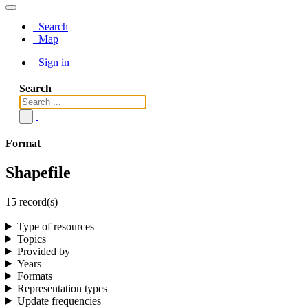
Search
Map
Sign in
Search
Format
Shapefile
15 record(s)
Type of resources
Topics
Provided by
Years
Formats
Representation types
Update frequencies