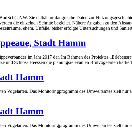
es LBodSchG NW. Sie enthält umfangreiche Daten zur Nutzungsgeschich
erden die einzelnen Schritte begleitet. Nähere Angaben zu den Altstand
szeiträume, ehem. Unfälle, bisher erfolgte Untersuchungen und Sanier
Lippeaue, Stadt Hamm
s Lippeverbandes im Jahr 2017 dar. Im Rahmen des Projektes „Erlebe
e und Schloss Heessen die planungsrelevanten Brutvogelarten kartiert
Stadt Hamm
ützten Vogelarten. Das Monitoringprogramm des Umweltamtes zielt nur a
Stadt Hamm
ützten Vogelarten. Das Monitoringprogramm des Umweltamtes zielt nur a