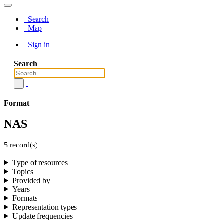
Search
Map
Sign in
Search
Format
NAS
5 record(s)
Type of resources
Topics
Provided by
Years
Formats
Representation types
Update frequencies