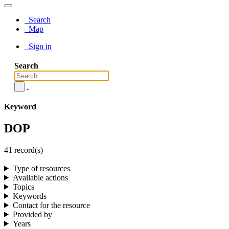
Search
Map
Sign in
Search
Keyword
DOP
41 record(s)
Type of resources
Available actions
Topics
Keywords
Contact for the resource
Provided by
Years