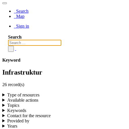
Search
Map
Sign in
Search
Keyword
Infrastruktur
26 record(s)
Type of resources
Available actions
Topics
Keywords
Contact for the resource
Provided by
Years