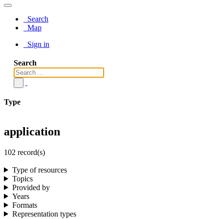
Search
Map
Sign in
Search
Type
application
102 record(s)
Type of resources
Topics
Provided by
Years
Formats
Representation types