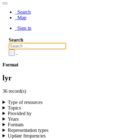
Search
Map
Sign in
Search
Format
lyr
36 record(s)
Type of resources
Topics
Provided by
Years
Formats
Representation types
Update frequencies